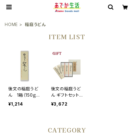
HOME
稲庭うどん
ITEM LIST
後文の稲庭うど
後文の稲庭うど
ん 1箱（150ｇ×
ん ギフトセット 1
2束入り）
箱 150g×2束×3
¥1,214
¥3,672
箱(900g）
CATEGORY