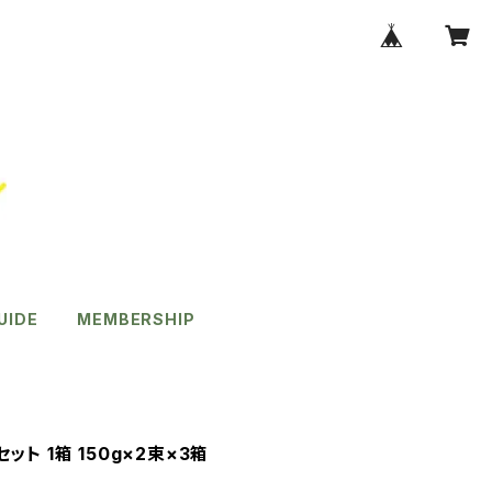
UIDE
MEMBERSHIP
ト 1箱 150g×2束×3箱