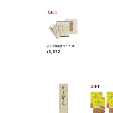
後文の稲庭うどん ギフ
トセット 1箱 150g×2束
¥3,672
×3箱(900g）