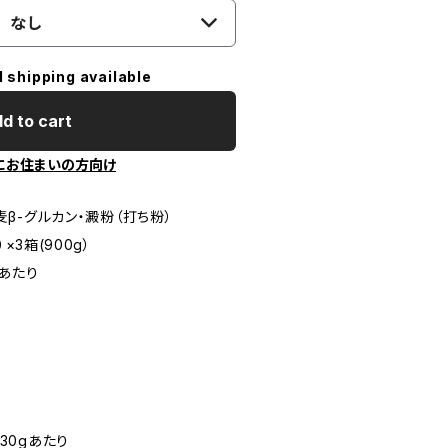
なし
l shipping available
d to cart
にお住まいの方向け
麦β-グルカン・澱粉（打ち粉）
×3箱(900g）
gあたり
30gあたり