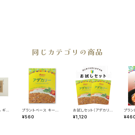
同じカテゴリの商品
 ギフ
プラントベース キーマ
お試しセット（アデカリ
プラン
g×2束
カレー「アデカリー」
ー計2個入り）
ソース
¥560
¥1,120
¥46