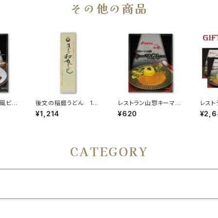
その他の商品
欧風ビー
後文の稲庭うどん 1箱
レストラン山惣キーマカ
レスト
（150ｇ×2束入り）
レー 200g
ット（ﾋ
¥1,214
¥620
¥2,
計4個
CATEGORY