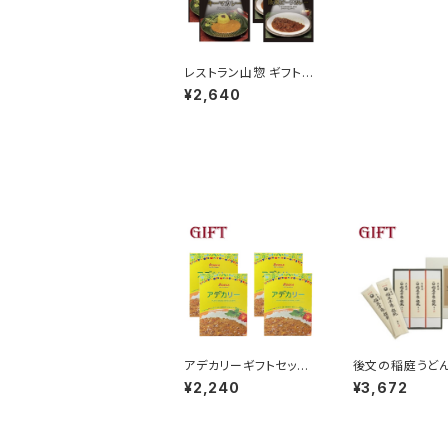
レストラン山惣 ギフトセ
ット（ﾋﾞｰﾌ､キーマ 各2/
¥2,640
計4個入り）
アデカリーギフトセット
後文の稲庭うどん
（アデカリー計4個入り）
トセット 1箱 150
¥2,240
¥3,672
×3箱(900g）