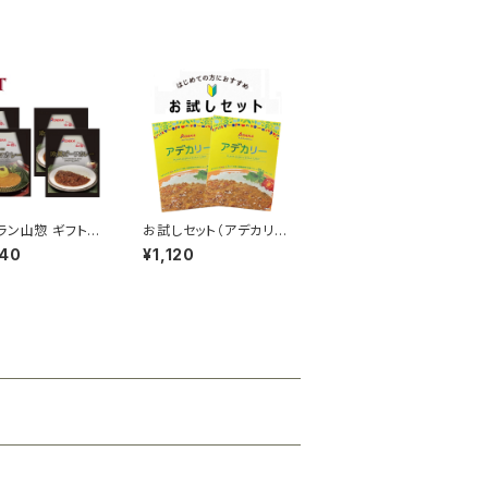
ラン山惣 ギフトセ
お試しセット（アデカリ
ﾞｰﾌ､キーマ 各2/
ー計2個入り）
640
¥1,120
入り）