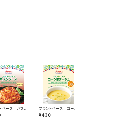
トベース パスタ
プラントベース コーン
ポタージュ 温製・冷製
0
¥430