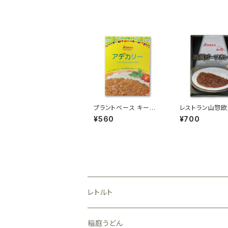
プラントベース キーマ
レストラン山惣
カレー「アデカリー」
フカレー 200g
¥560
¥700
レトルト
稲庭うどん